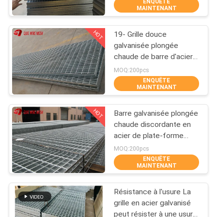
ENQUÊTE
D'USINE
MAINTENANT
HOT
19- Grille douce
CONTRÔLE
309
galvanisée plongée
DE
chaude de barre d'acier
grillage métallique
de plate-forme
QUALITÉ
MOQ:200pcs
discordante en acier de
ENQUÊTE
MAINTENANT
W -4
CONTACTEZ-
HOT
Barre galvanisée plongée
NOUS
chaude discordante en
acier de plate-forme
73
d'acier doux râpant
DEMANDEZ
MOQ:200pcs
25mm x 5mm
ENQUÊTE
machine à treillis
UNE
MAINTENANT
CITATION
métallique
Résistance à l'usure La
grille en acier galvanisé
PLAN
peut résister à une usure