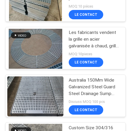
et à un frottement plus
MOQ:10 pièces
DU
importants
LE CONTACT
SITE
87
maillage temporaire
Les fabricants vendent
PRIVACY
la grille en acier
escrime
POLICY
galvanisée à chaud, grille
en acier de plate-forme
MOQ:10pieces
LE CONTACT
Australia 150Mm Wide
635
Galvanized Steel Guard
Treillis métallique
Steel Drainage Sump
Grating
Discuss MOQ:100 pcs
soudé
LE CONTACT
Custom Size 304/316