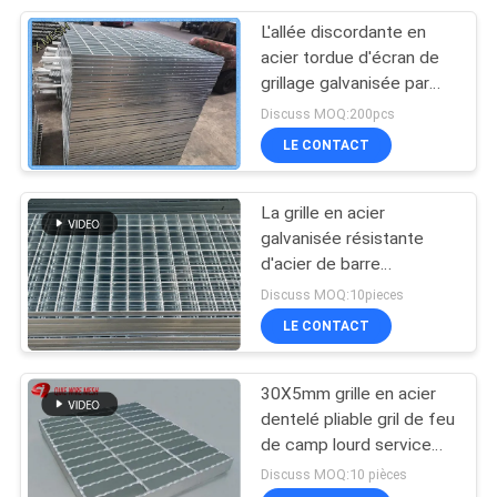
L'allée discordante en
207
acier tordue d'écran de
Acier inoxydable
grillage galvanisée par
barre râpe
Discuss MOQ:200pcs
Woven Wire Mesh
1000x5800mm
LE CONTACT
La grille en acier
galvanisée résistante
d'acier de barre
190
d'incidence en métal de
Discuss MOQ:10pieces
Maille d'écran de
grille d'allée a crénelé la
LE CONTACT
maille en acier
mouche
30X5mm grille en acier
dentelé pliable gril de feu
de camp lourd service
inoxydable / galvanisé
Discuss MOQ:10 pièces
pour bar