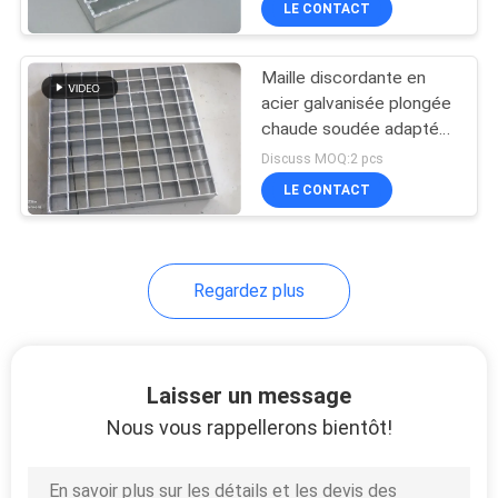
LE CONTACT
253
maille d'écran
Maille discordante en
d'exploitation
acier galvanisée plongée
chaude soudée adaptée
aux besoins du client
Discuss MOQ:2 pcs
pour la protection
LE CONTACT
75
Regardez plus
paniers soudés de
gabion
Laisser un message
Nous vous rappellerons bientôt!
162