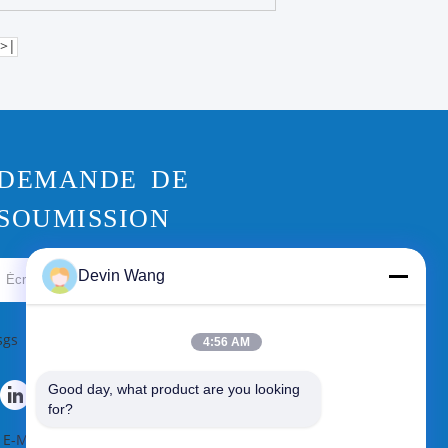
>|
DEMANDE DE
SOUMISSION
Devin Wang
Envoyez
sgs
4:56 AM
Good day, what product are you looking 
for?
E-Mail
|
Plan du site