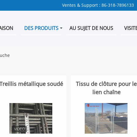
Ventes & Support :
86-318-7896133
AISON
DES PRODUITS
AU SUJET DE NOUS
VISIT
ouche
Treillis métallique soudé
Tissu de clôture pour le
lien chaîne