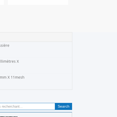
ssière
llimètres X
.7mm X 11mesh