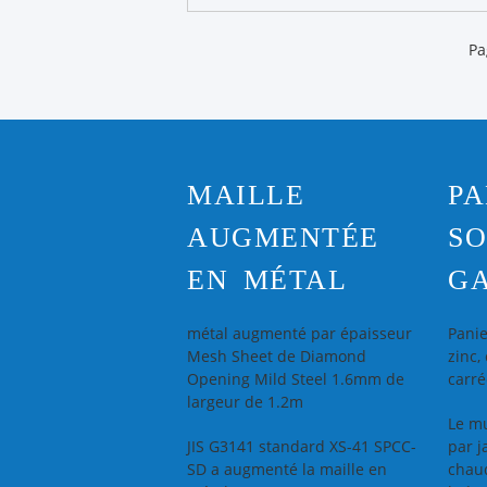
Pa
MAILLE
PA
AUGMENTÉE
SO
EN MÉTAL
G
métal augmenté par épaisseur
Pani
Mesh Sheet de Diamond
zinc,
Opening Mild Steel 1.6mm de
carré
largeur de 1.2m
Le m
JIS G3141 standard XS-41 SPCC-
par j
SD a augmenté la maille en
chau