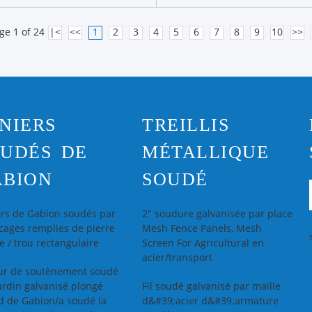
ge 1 of 24
|<
<<
1
2
3
4
5
6
7
8
9
10
>>
NIERS
TREILLIS
UDÉS DE
MÉTALLIQUE
ABION
SOUDÉ
ers de Gabion soudés par
2" soudure galvanisée par place
 cages remplies de pierre
Mesh Fence Panels, Mesh
e / trou rectangulaire
Screen For Agricultural en
acier/transport
ur de soutènement soudé
ardin galvanisé plongé
Fil soudé galvanisé par maille
d de Gabion/a soudé la
d&#39;acier d&#39;armature