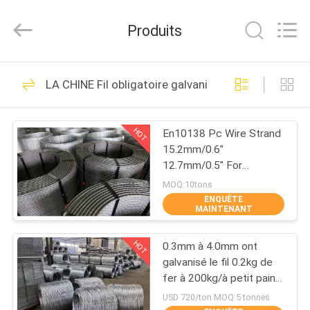
Hebei
Qijie
Wire
Produits
Mesh
MFG
Co.,
Ltd.
All
MAISON
138
Rights
LA CHINE Fil obligatoire galvanisé
Reserved.
maille augmentée
DES
en métal
HOT
En10138 Pc Wire Strand
PRODUITS
15.2mm/0.6"
12.7mm/0.5" For
AU
Prestressed Concrete
MOQ:10tons
ENQUÊTE
SUJET
MAINTENANT
107
DE
Treillis métallique
HOT
0.3mm à 4.0mm ont
NOUS
galvanisé le fil 0.2kg de
perforé
fer à 200kg/à petit pain
500kg/petit pain
VISITE
USD 720/ton MOQ:5 tonnes