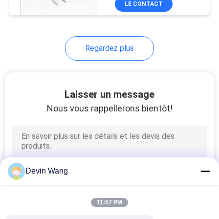
LE CONTACT
253
maille d'écran
d'exploitation
Regardez plus
Laisser un message
Nous vous rappellerons bientôt!
75
paniers soudés de
gabion
Devin Wang
11:57 PM
162