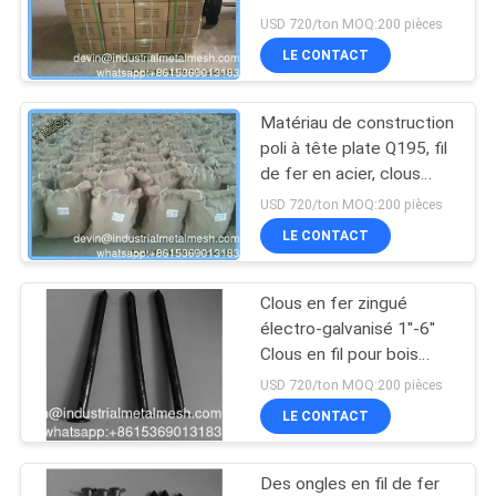
USD 720/ton MOQ:200 pièces
DU
LE CONTACT
SITE
87
maillage temporaire
Matériau de construction
PRIVACY
poli à tête plate Q195, fil
escrime
POLICY
de fer en acier, clous
communs pour le bois et
USD 720/ton MOQ:200 pièces
la construction
LE CONTACT
Clous en fer zingué
635
électro-galvanisé 1''-6''
Treillis métallique
Clous en fil pour bois
Clous communs polis
USD 720/ton MOQ:200 pièces
soudé
LE CONTACT
Des ongles en fil de fer