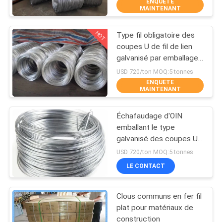
ENQUÊTE
D'USINE
MAINTENANT
HOT
Type fil obligatoire des
CONTRÔLE
309
coupes U de fil de lien
DE
galvanisé par emballage
grillage métallique
d'échafaudage d'OIN
QUALITÉ
USD 720/ton MOQ:5 tonnes
ENQUÊTE
MAINTENANT
CONTACTEZ-
Échafaudage d'OIN
NOUS
emballant le type
galvanisé des coupes U
73
de fil de lien
DEMANDEZ
USD 720/ton MOQ:5 tonnes
machine à treillis
LE CONTACT
UNE
CITATION
métallique
Clous communs en fer fil
plat pour matériaux de
PLAN
construction