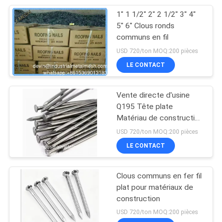
1" 1 1/2" 2" 2 1/2" 3" 4"
207
5" 6" Clous ronds
Acier inoxydable
communs en fil
USD 720/ton MOQ:200 pièces
Woven Wire Mesh
LE CONTACT
Vente directe d'usine
Q195 Tête plate
Matériau de construction
190
poli Acier fil de fer
USD 720/ton MOQ:200 pièces
Maille d'écran de
Ongles communs pour le
LE CONTACT
bois et la construction
mouche
Clous communs en fer fil
plat pour matériaux de
construction
USD 720/ton MOQ:200 pièces