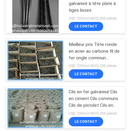
galvanisé à tête plate à
tiges lisses
198
USD 720/ton MOQ:200 pièces
Tissu de clôture
LE CONTACT
pour le lien chaîne
Meilleur prix Tête ronde
en acier au carbone fil de
fer ongle commun
ongles pour meubles en
USD 720/ton MOQ:200 pièces
bois
LE CONTACT
149
panneaux de
Cils en fer galvanisé Cils
en ciment Cils communs
barrière de grillage
Cils de pistolet Cils en
acier en béton
USD 720/ton MOQ:200 pièces
LE CONTACT