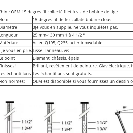
Chine OEM 15 degrés fil collecté filet à vis de bobine de tige
Nom
15 degrés fil de fer collaté bobine clous
Diamètre
0Je vous en supplie, ne vous inquiétez pas.
Longueur
25 mm-130 mm 1 à 4 1/2 "
Matériau:
Acier, Q195, Q235, acier inoxydable
- Je vous en prie.
Lissé, l'anneau, vis
Le point
Diamant, châssis, épais
Finissez!
Brillant, revêtement de peinture, Glav électrique,
Les échantillons
Les échantillons sont gratuits.
Non-normes:
OEM est disponible si vous fournissez un dessin o