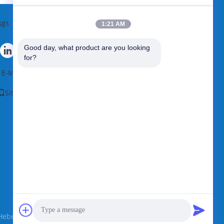
se
sgs
1:21 AM
Good day, what product are you looking 
for?
E-Mail
|
Plan du site
Site mobile
bei Qijie Wire Mesh MFG Co., Ltd. All Rights Reserved.