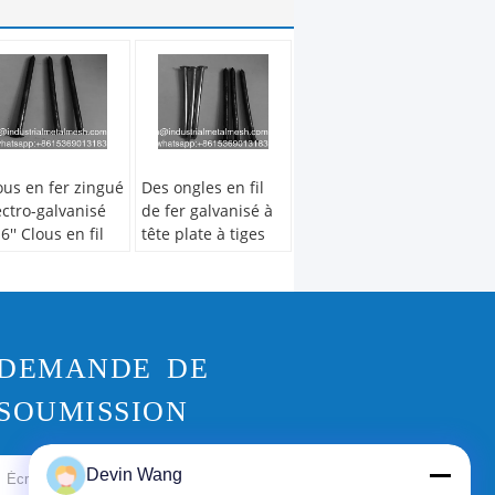
ous en fer zingué
Des ongles en fil
ectro-galvanisé
de fer galvanisé à
-6'' Clous en fil
tête plate à tiges
ur bois Clous
lisses
mmuns polis
Diamètre du fil:
amètre du fil:
BWG3-20
G3-20
Matériel:
Acier à
DEMANDE DE
tériel:
Acier à
faible teneur en
ible teneur en
carbone Q195-235
SOUMISSION
rbone Q195-235
Nom:
Ongles polis
om:
Ongles polis
brillants
illants
Jarret:
lumineux et
Devin Wang
Envoyez
rret:
lumineux et
lisse