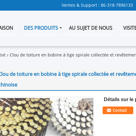
Ventes & Support :
86-318-7896133
AISON
DES PRODUITS
AU SUJET DE NOUS
VISIT
isé
Clou de toiture en bobine à tige spirale collectée et revêteme
Clou de toiture en bobine à tige spirale collectée et revête
chinoise
Détails sur le 
Contact