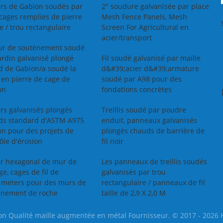
ers de Gabion soudés par
 galvanisé le fil de
2" soudure galvanisée par place
brillants
lis
 cages remplies de pierre
er pour l'attache
Mesh Fence Panels, Mesh
Jarret:
lumineux et
e / trou rectangulaire
Nom:
L'électro de
Screen For Agricultural en
lisse
aute qualité du
acier/transport
ur de soutènement soudé
wg 22 du bwg 21
ardin galvanisé plongé
Fil soudé galvanisé par maille
 galvanisé le fil
d de Gabion/a soudé la
d&#39;acier d&#39;armature
'obligatoire
 en pierre de cage de
soudé par A98 pour des
on
fondations concrètes
rs galvanisés plongés
Treillis soudé par poudre
ds standard d'ASTM A975
enduit, panneaux galvanisés
n pour des projets de
plongés chauds de barrière de
ôle d'érosion
fil noir
er hexagonal de mur de
Les panneaux de treillis soudés
age, cages de fil de
galvanisés par trou
1meters pour des murs de
rectangulaire / panneaux de fil
ènement de roche
taille de 2,9 X 2,0 M
n Qualité maille augmentée en métal Fournisseur. © 2017 - 2026 He