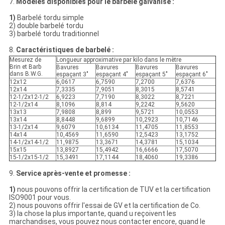
7.
Modèles disponibles pour le barbelé galvanisé :
1)
Barbelé tordu simple
2) double barbelé tordu
3) barbelé tordu traditionnel
8.
Caractéristiques de barbelé :
Mesurez de
Longueur approximative par kilo dans le mètre
Brin et Barb
Bavures
Bavures
Bavures
Bavures
dans B.W.G.
espaçant 3"
espaçant 4"
espaçant 5"
espaçant 6"
12x12
6,0617
6,7590
7,2700
7,6376
12x14
7,3335
7,9051
8,3015
8,5741
12-1/2x12-1/2
6,9223
7,7190
8,3022
8,7221
12-1/2x14
8,1096
8,814
9,2242
9,5620
13x13
7,9808
8,899
9,5721
10,0553
13x14
8,8448
9,6899
10,2923
10,7146
13-1/2x14
9,6079
10,6134
11,4705
11,8553
14x14
10,4569
11,6590
12,5423
13,1752
14-1/2x14-1/2
11,9875
13,3671
14,3781
15,1034
15x15
13,8927
15,4942
16,6666
17,5070
15-1/2x15-1/2
15,3491
17,1144
18,4060
19,3386
9.
Service après-vente et promesse :
1)
nous pouvons offrir la certification de TUV et la certification
ISO9001 pour vous.
2) nous pouvons offrir l'essai de GV et la certification de Co.
3) la chose la plus importante, quand u reçoivent les
marchandises, vous pouvez nous contacter encore, quand le