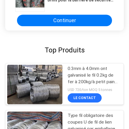
de prison de l'aéroport
Continuer
Top Produits
0.3mm à 4.0mm ont
galvanisé le fil 0.2kg de
fer à 200kg/à petit pain
500kg/petit pain
USD 720/ton MOQ:5 tonnes
LE CONTACT
Type fil obligatoire des
coupes U de fil de lien
galvanisé par emballage