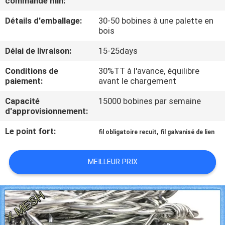
commande min:
D'USINE
Détails d'emballage:
30-50 bobines à une palette en
bois
CONTRÔLE
Délai de livraison:
15-25days
DE
Conditions de
30%TT à l'avance, équilibre
QUALITÉ
paiement:
avant le chargement
Capacité
15000 bobines par semaine
CONTACTEZ-
d'approvisionnement:
NOUS
Le point fort:
,
fil obligatoire recuit
fil galvanisé de lien
DEMANDEZ
MEILLEUR PRIX
UNE
CITATION
PLAN