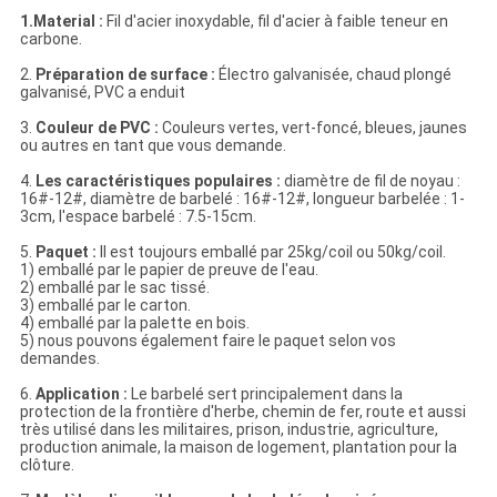
1.Material :
Fil d'acier inoxydable, fil d'acier à faible teneur en
carbone.
2.
Préparation de surface :
Électro galvanisée, chaud plongé
galvanisé, PVC a enduit
3.
Couleur de PVC :
Couleurs vertes, vert-foncé, bleues, jaunes
ou autres en tant que vous demande.
4.
Les caractéristiques populaires :
diamètre de fil de noyau :
16#-12#, diamètre de barbelé : 16#-12#, longueur barbelée : 1-
3cm, l'espace barbelé : 7.5-15cm.
5.
Paquet :
Il est toujours emballé par 25kg/coil ou 50kg/coil.
1) emballé par le papier de preuve de l'eau.
2) emballé par le sac tissé.
3) emballé par le carton.
4) emballé par la palette en bois.
5) nous pouvons également faire le paquet selon vos
demandes.
6.
Application :
Le barbelé sert principalement dans la
protection de la frontière d'herbe, chemin de fer, route et aussi
très utilisé dans les militaires, prison, industrie, agriculture,
production animale, la maison de logement, plantation pour la
clôture.