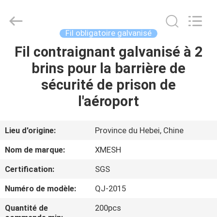
Hebei
Qijie
Wire
Mesh
MFG
Fil obligatoire galvanisé
Co.,
Ltd.
All
Fil contraignant galvanisé à 2
MAISON
Rights
Reserved.
brins pour la barrière de
DES
sécurité de prison de
PRODUITS
l'aéroport
AU
Lieu d'origine:
Province du Hebei, Chine
SUJET
Nom de marque:
XMESH
DE
Certification:
SGS
NOUS
Numéro de modèle:
QJ-2015
VISITE
Quantité de
200pcs