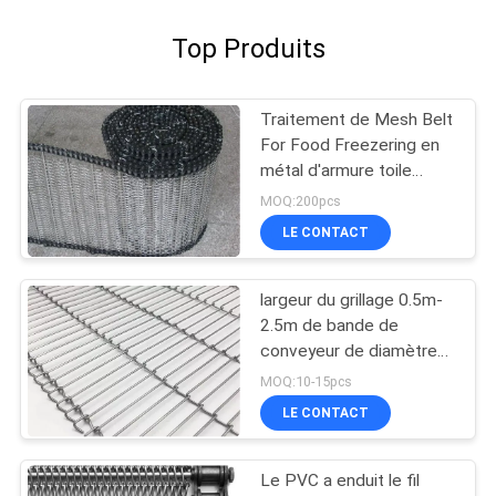
Top Produits
Traitement de Mesh Belt
For Food Freezering en
métal d'armure toile
d'acier inoxydable
MOQ:200pcs
LE CONTACT
largeur du grillage 0.5m-
2.5m de bande de
conveyeur de diamètre
de 0.5mm-6.0mm pour
MOQ:10-15pcs
industriel
LE CONTACT
Le PVC a enduit le fil