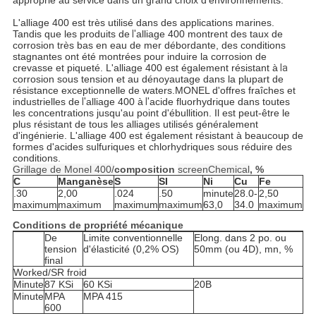
approprié au service dans un grand choix d'environnements.
L'alliage 400 est très utilisé dans des applications marines.
Tandis que les produits de
l'
alliage 400 montrent des taux de
corrosion très bas en eau de mer débordante, des conditions
stagnantes ont été montrées pour induire la corrosion de
crevasse et piqueté. L'alliage 400 est également résistant à
la
corrosion sous tension et au dénoyautage dans la plupart de
résistance exceptionnelle de waters.MONEL d'offres fraîches et
industrielles de
l'
alliage 400 à
l'
acide fluorhydrique dans toutes
les concentrations jusqu'au point d'ébullition. Il est peut-être le
plus résistant de tous les alliages utilisés généralement
d'ingénierie. L'alliage 400 est également résistant à beaucoup de
formes d'acides sulfuriques et chlorhydriques sous réduire des
conditions.
Grillage de Monel 400/
composition
screenChemical
, %
C
Manganèse
S
SI
Ni
Cu
Fe
.30
2,00
.024
.50
minute
28.0-
2,50
maximum
maximum
maximum
maximum
63,0
34.0
maximum
Conditions de propriété mécanique
De
Limite conventionnelle
Elong. dans 2 po. ou
tension
d'élasticité (0,2% OS)
50mm (ou 4D), mn, %
final
Worked/SR froid
Minute
87 KSi
60 KSi
20B
Minute
MPA
MPA 415
600