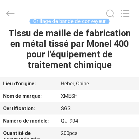
Hebei
Qijie
Wire
Mesh
MFG
Grillage de bande de conveyeur
Co.,
Ltd.
All
Tissu de maille de fabrication
MAISON
Rights
Reserved.
en métal tissé par Monel 400
DES
pour l'équipement de
PRODUITS
traitement chimique
AU
Lieu d'origine:
Hebei, Chine
SUJET
Nom de marque:
XMESH
DE
Certification:
SGS
NOUS
Numéro de modèle:
QJ-904
VISITE
Quantité de
200pcs