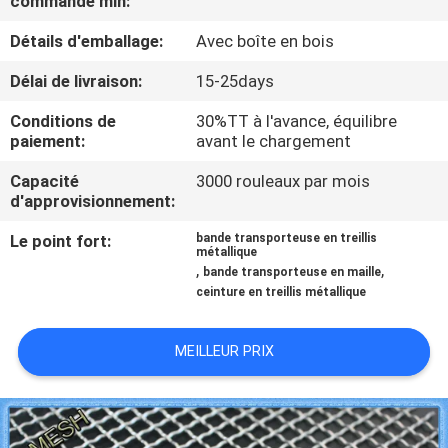
commande min:
D'USINE
Détails d'emballage:
Avec boîte en bois
CONTRÔLE
Délai de livraison:
15-25days
DE
Conditions de
30%TT à l'avance, équilibre
paiement:
avant le chargement
QUALITÉ
Capacité
3000 rouleaux par mois
d'approvisionnement:
CONTACTEZ-
Le point fort:
bande transporteuse en treillis
NOUS
métallique
,
,
bande transporteuse en maille
ceinture en treillis métallique
DEMANDEZ
UNE
MEILLEUR PRIX
CITATION
PLAN