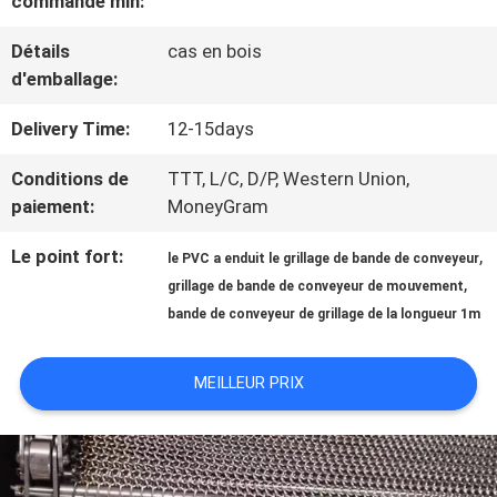
commande min:
VISITE
Détails
cas en bois
d'emballage:
D'USINE
Delivery Time:
12-15days
Conditions de
TTT, L/C, D/P, Western Union,
CONTRÔLE
paiement:
MoneyGram
DE
Le point fort:
,
le PVC a enduit le grillage de bande de conveyeur
QUALITÉ
,
grillage de bande de conveyeur de mouvement
bande de conveyeur de grillage de la longueur 1m
CONTACTEZ-
MEILLEUR PRIX
NOUS
DEMANDEZ