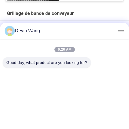
Grillage de bande de conveyeur
Ceinture de convoyeur à chaîne en acier inoxydable/Ceinture
Devin Wang
de convoyeur à treillis en acier inoxydable
Bande transporteuse de séchage en spirale polyester
6:20 AM
Prix d'usine filet de fil d'acier inoxydable à trou carré pour
Good day, what product are you looking for?
bandes transporteuses
Catégories populaires
Tous
Maille Augmentée 
Treillis Métallique 
En Métal
Perforé
Machine À Treillis 
Grillage Métallique
Métallique