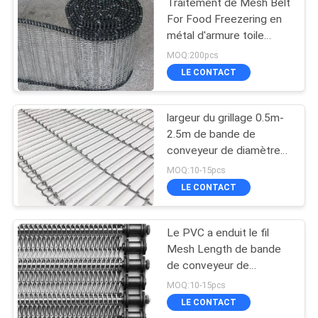
Traitement de Mesh Belt
For Food Freezering en
métal d'armure toile
d'acier inoxydable
MOQ:200pcs
LE CONTACT
largeur du grillage 0.5m-
2.5m de bande de
conveyeur de diamètre
de 0.5mm-6.0mm pour
MOQ:10-15pcs
industriel
LE CONTACT
Le PVC a enduit le fil
Mesh Length de bande
de conveyeur de
mouvement 1m
MOQ:10-15pcs
LE CONTACT