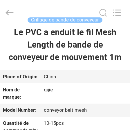
Hebei
Qijie
Wire
Mesh
Grillage de bande de conveyeur
MFG
Co.,
Le PVC a enduit le fil Mesh
MAISON
Ltd.
All
Rights
Length de bande de
Reserved.
DES
conveyeur de mouvement 1m
PRODUITS
Place of Origin:
China
AU
Nom de
qijie
marque:
SUJET
DE
Model Number:
conveyor belt mesh
NOUS
Quantité de
10-15pcs