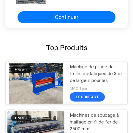
métalliques Tracé de fil d'acier
Type normal Jointe de charnière
Machine de fabrication de clôture
de champ de cerf
Continuer
Top Produits
Machine de pliage de
treillis métalliques de 3 m
de largeur pour les
panneaux de clôture à
MOQ:1 jeu
treillis courbés
LE CONTACT
Machines de soudage à
maillage en fil de fer de
2500 mm