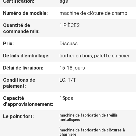
Certification:
sgs
D'USINE
Numéro de modèle:
machine de clôture de champ
CONTRÔLE
Quantité de
1 PIÈCES
commande min:
DE
Prix:
Discuss
QUALITÉ
Détails d'emballage:
boîtier en bois, palette en acier
CONTACTEZ-
Délai de livraison:
15-18 jours
NOUS
Conditions de
LC, T/T
paiement:
DEMANDEZ
Capacité
15pcs
UNE
d'approvisionnement:
CITATION
Le point fort:
machine de fabrication de treillis
métalliques
,
machine de fabrication de clôtures à
PLAN
charnière