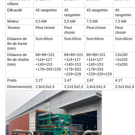
clôture
Efficacité
45 rangs/min
45
45 rangs/min
45
rangs/min
rangs/min
Moteur
5,5 kW
5,5 kW
7,5 kW
7,5 kW
Tension
Peut choisir
Peut
Peut choisir
Peut
choisir
choisir
Distance de
5cm-60cm
5cm-60cm
5cm-60cm
5cm-60cm
fils de trame
(mm)
Distance de
89+89+101
89+89+101
89+89+101
13x100
fils de chaîne
+114+127
+114+127
+114+127
+2x150
(mm)
+140+153
+140+153
+140+153
+2x200
+178+203+229
+178+203
+178+203
+229+229
+229+229+229
Poids
3.2T
3.4T
3,9T
4.1T
Dimensions(m)
2,9x3,0x2,4
3,2x3,0x2,4
3,4x3,0x2,4
3,5x3,0x2,4