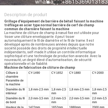
Description de produit
Grillage d'équipement de barrière de bétail faisant la machine
tréfilage en acier type normal barrière de cerf de champ
commun de charnière faisant la machine
La machine de clôture de champ à nœud fixe est utilisée pour
tisser une clôture enveloppante. il peut tisser
automatiquement le fil de diamètre et le fil de trame. Il est
développé après de nombreuses années depuis que notre
société possède des droits de propriété intellectuelle
indépendants, self-made.lt utilise un contrôle informatique
sophistiqué et une technologie de production avancée. Avec la
nouveauté, un degré élevé d'automatisation, de sécurité
opérationnelle et de fiabilité.
Machine de fabrication de clôture de champ
Clôture à
CY-1490
CY-1652
CY-1880
CY-2000
charnière
Paramètre de
la machine
Diamètre du fil
1,8 mm-2,5 mm
1,8 mm-2,5
1,8 mm-2,5 mm
1,8 mm-2,5
intérieur
mm
mm
Diamètre du fil
2,0 mm-3,5 mm
2,0 mm-3,5
2,0 mm-3,5 mm
2,0 mm-3,5
de bord
mm
mm
Hauteur de la
1422mm
1652mm
1880mm
2000 mm