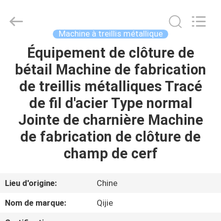
Hebei
Qijie
Wire
Mesh
MFG
Machine à treillis métallique
Co.,
Ltd.
All
Équipement de clôture de
MAISON
Rights
Reserved.
bétail Machine de fabrication
DES
de treillis métalliques Tracé
PRODUITS
de fil d'acier Type normal
Jointe de charnière Machine
AU
de fabrication de clôture de
SUJET
champ de cerf
DE
NOUS
Lieu d'origine:
Chine
Nom de marque:
Qijie
VISITE