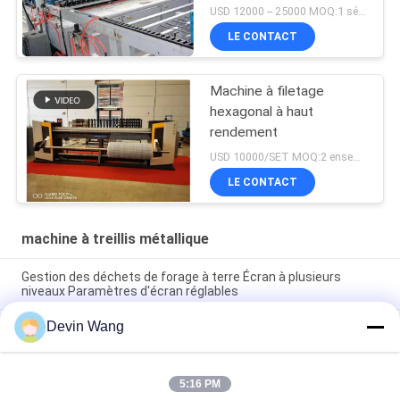
USD 12000 -- 25000 MOQ:1 série
LE CONTACT
Machine à filetage
hexagonal à haut
rendement
USD 10000/SET MOQ:2 ensembles
LE CONTACT
machine à treillis métallique
Gestion des déchets de forage à terre Écran à plusieurs
niveaux Paramètres d'écran réglables
Devin Wang
Machine d'équipement de forage pétrolier Mi Swaco,
nettoyeur de boue, écran vibrant, dispositif trembleur de
schiste
5:16 PM
Machine à perforer les trous en fer à haute vitesse à rotation