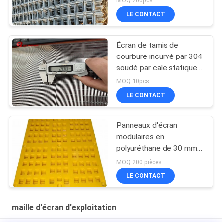
MOQ:200pcs
x 20 mètres de taille
LE CONTACT
Écran de tamis de
courbure incurvé par 304
soudé par cale statique
d'acier inoxydable
MOQ:10pcs
LE CONTACT
Panneaux d'écran
modulaires en
polyuréthane de 30 mm
d'épaisseur 305*305 en
MOQ:200 pièces
forme hexagonale
LE CONTACT
maille d'écran d'exploitation