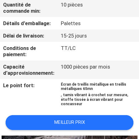
D'USINE
Quantité de
10 pièces
commande min:
Détails d'emballage:
Palettes
CONTRÔLE
DE
Délai de livraison:
15-25 jours
QUALITÉ
Conditions de
TT/LC
paiement:
CONTACTEZ-
Capacité
1000 pièces par mois
d'approvisionnement:
NOUS
Le point fort:
Écran de treillis métallique en treillis
métalliques 65mn
,
,
DEMANDEZ
tamis vibrant à crochet sur mesure
étoffe tissée à écran vibrant pour
concasseur
UNE
CITATION
MEILLEUR PRIX
PLAN