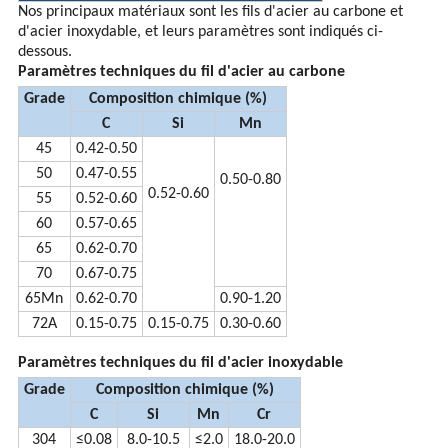
Nos principaux matériaux sont les fils d'acier au carbone et
d'acier inoxydable, et leurs paramètres sont indiqués ci-
dessous.
Paramètres techniques du fil d'acier au carbone
Grade
Composition chimique (%)
C
Si
Mn
45
0.42-0.50
50
0.47-0.55
0.50-0.80
0.52-0.60
55
0.52-0.60
60
0.57-0.65
65
0.62-0.70
70
0.67-0.75
65Mn
0.62-0.70
0.90-1.20
72A
0.15-0.75
0.15-0.75
0.30-0.60
Paramètres techniques du fil d'acier inoxydable
Grade
Composition chimique (%)
C
Si
Mn
Cr
304
≤0.08
8.0-10.5
≤2.0
18.0-20.0