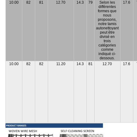
10.00
82
81
12.70
14.3
79
Selon les
17.6
différentes
formes que
nous
proposons,
notre tamis
autonettoyant
peut être
divisé en
trois
catégories
comme
indiqué ci-
dessous.
10.00
82
82
11.20
14.3
81
12.70
17.6