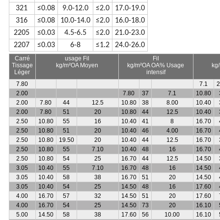
321
≤0.08
9.0-12.0
≤2.0
17.0-19.0
316
≤0.08
10.0-14.0
≤2.0
16.0-18.0
2205
≤0.03
4.5-6.5
≤2.0
21.0-23.0
2207
≤0.03
6-8
≤1.2
24.0-26.0
Carré
usage
Fil
Fil
Tissage
kg/m²OA
Moyen
kg/m²OA
OA%
Usage
kg
Léger
intensif
7.80
7.1
2
2.00
7.80
37
7.1
10.80
2.00
7.80
44
12.5
10.80
38
8.00
10.40
2.00
7.80
51
20
10.80
44
12.5
10.40
2.50
10.80
55
16
10.40
41
8
16.70
2.50
10.80
51
20
10.40
46
4.00
16.70
2.50
10.80
19.50
20
10.40
44
12.5
16.70
2.50
10.80
55
7.10
10.40
48
16
16.70
2.50
10.80
54
25
16.70
44
12.5
14.50
3.05
10.40
55
7.10
16.70
48
16
14.50
3.05
10.40
58
38
16.70
51
20
14.50
3.05
10.40
54
25
14.50
48
16
17.60
4.00
16.70
57
32
14.50
51
20
17.60
4.00
16.70
54
25
14.50
73
20
16.10
5.00
14.50
58
38
17.60
56
10.00
16.10