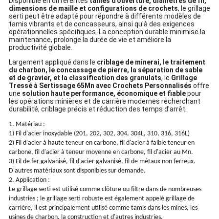
Disponible en différentes
tailles d'ouverture, diamètres de fil,
dimensions de maille et configurations de crochets
, le grillage
serti peut être adapté pour répondre à différents modèles de
tamis vibrants et de concasseurs, ainsi qu'à des exigences
opérationnelles spécifiques. La conception durable minimise la
maintenance, prolonge la durée de vie et améliore la
productivité globale.
Largement appliqué dans le
criblage de minerai, le traitement
du charbon, le concassage de pierre, la séparation de sable
et de gravier, et la classification des granulats
, le
Grillage
Tressé à Sertissage 65Mn avec Crochets Personnalisés
offre
une
solution haute performance, économique et fiable
pour
les opérations minières et de carrière modernes recherchant
durabilité, criblage précis et réduction des temps d'arrêt.
1. Matériau :
1) Fil d'acier inoxydable (201, 202, 302, 304, 304L, 310, 316, 316L)
2) Fil d'acier à haute teneur en carbone, fil d'acier à faible teneur en
carbone, fil d'acier à teneur moyenne en carbone, fil d'acier au Mn.
3) Fil de fer galvanisé, fil d'acier galvanisé, fil de métaux non ferreux.
D'autres matériaux sont disponibles sur demande.
2. Application :
Le grillage serti est utilisé comme clôture ou filtre dans de nombreuses
industries ; le grillage serti robuste est également appelé grillage de
carrière, il est principalement utilisé comme tamis dans les mines, les
usines de charbon, la construction et d'autres industries.