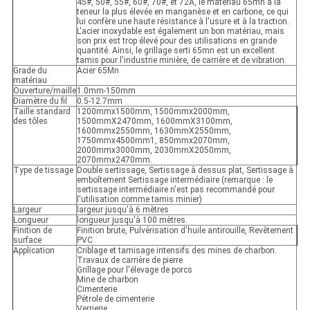
45#, 50#, 55#, 60#, 70#, et 72A, le matériau 65mn a la
teneur la plus élevée en manganèse et en carbone, ce qui
lui confère une haute résistance à l'usure et à la traction.
L'acier inoxydable est également un bon matériau, mais
son prix est trop élevé pour des utilisations en grande
quantité. Ainsi, le grillage serti 65mn est un excellent
tamis pour l'industrie minière, de carrière et de vibration.
Grade du
Acier 65Mn
matériau
Ouverture/maille
1.0mm-150mm
Diamètre du fil
0.5-12.7mm
Taille standard
1200mmx1500mm, 1500mmx2000mm,
des tôles
1500mmX2470mm, 1600mmX3100mm,
1600mmx2550mm, 1630mmX2550mm,
1750mmx4500mm1, 850mmx2070mm,
2000mmx3000mm, 2030mmX2050mm,
2070mmx2470mm.
Type de tissage
Double sertissage, Sertissage à dessus plat, Sertissage à
emboîtement Sertissage intermédiaire (remarque : le
sertissage intermédiaire n'est pas recommandé pour
l'utilisation comme tamis minier)
Largeur
largeur jusqu'à 6 mètres
Longueur
longueur jusqu'à 100 mètres.
Finition de
Finition brute, Pulvérisation d'huile antirouille, Revêtement
surface
PVC
Application
Criblage et tamisage intensifs des mines de charbon.
Travaux de carrière de pierre
Grillage pour l'élevage de porcs
Mine de charbon
Cimenterie
Pétrole de cimenterie
Verrierie