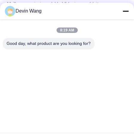
Maillage en acier inoxydable à l' épaisseur réduite
Devin Wang
Tamiseur de mine en treillis métallique tissé à crochets pour
carrière de pierre
8:19 AM
Fabrique directe 65mn Mining Vibrating Screen Square Mesh /
Crimped Woven Wire Mesh
Good day, what product are you looking for?
Catégories populaires
Tous
Maille Augmentée 
Treillis Métallique 
En Métal
Perforé
Machine À Treillis 
Grillage Métallique
Métallique
Maillage Temporaire 
Treillis Métallique 
Escrime
Soudé
Tissu De Clôture 
Panneaux De 
Pour Le Lien Chaîne
Barrière De Grillage