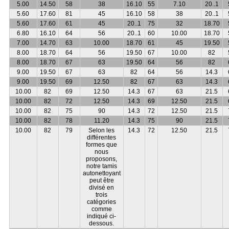
5.00
14.50
58
38
16.10
55
7.10
20..1
5.60
17.60
81
45
16.10
58
38
20..1
5.60
17.60
61
45
20..1
75
32
18.70
6.80
16.10
64
56
20..1
60
10.00
18.70
7.00
14.70
63
10.00
18.70
61
45
19.50
8.00
18.70
64
56
19.50
67
10.00
82
8.00
18.70
67
63
19.50
64
56
82
9.00
19.50
67
63
82
64
56
14.3
9.00
19.50
69
12.50
82
67
63
14.3
10.00
82
69
12.50
14.3
67
63
21.5
10.00
82
72
12.50
14.3
69
12.50
21.5
10.00
82
75
90
14.3
72
12.50
21.5
10.00
82
78
11.20
14.3
75
90
21.5
10.00
82
79
Selon les
14.3
72
12.50
21.5
différentes
formes que
nous
proposons,
notre tamis
autonettoyant
peut être
divisé en
trois
catégories
comme
indiqué ci-
dessous.