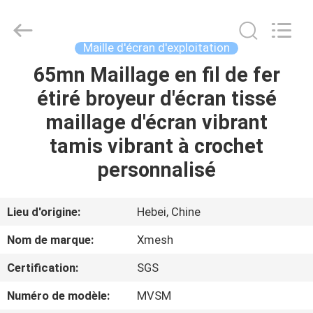
Hebei
Qijie
Wire
Mesh
MFG
Maille d'écran d'exploitation
Co.,
Ltd.
All
65mn Maillage en fil de fer
MAISON
Rights
Reserved.
étiré broyeur d'écran tissé
DES
maillage d'écran vibrant
PRODUITS
tamis vibrant à crochet
personnalisé
AU
SUJET
Lieu d'origine:
Hebei, Chine
DE
Nom de marque:
Xmesh
NOUS
Certification:
SGS
Numéro de modèle:
MVSM
VISITE