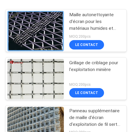
Maille autonettoyante
d'écran pour les
matériaux humides et
moites
MOQ:200pcs
LE CONTACT
Grillage de criblage pour
l'exploitation minière
MOQ:200pcs
LE CONTACT
Panneau supplémentaire
de maille d'écran
d'exploitation de fil serti
par replis par aluminium 1