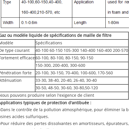
Gaz ou modèle liquide de spécifications de maille de filtre
Modèle
Spécifications
De type courant
40-100 60-150 105-300 140-400 160-400 200-570
Fortement efficace
60-100, 80-100, 80-150, 90-150
150-300, 200-400, 300-600
Pénétration forte
20-100, 30-150, 70-400, 100-600, 170-560
Atténuation
33-30, 38-40, 20-40, 26-40, 30-40
30-50, 48-50, 30-60, 30-80,50-120
Nous pouvons produire selon l'exigence de client
Applications typiques de protection d'antibuée :
●
Dans le contrôle de la pollution atmosphérique, pour éliminer la
usines acides sulfuriques.
●Pour réduire des pertes dissolvantes en amortisseurs, épurateu