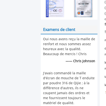
(
Examens de client
S
Oui nous avons reçu la maille de
m
renfort et nous sommes assez
d
heureux avec la qualité.
Beaucoup de mercis ! Chris
m
—— Chris Johnson
l
m
J'avais commandé la maille
d'écran de mouche de T enduite
par poudre 316 de Qijie ; à la
différence d'autres, ils ne
coupent jamais des ordres et
me fournissent toujours le
matériel de qualité.