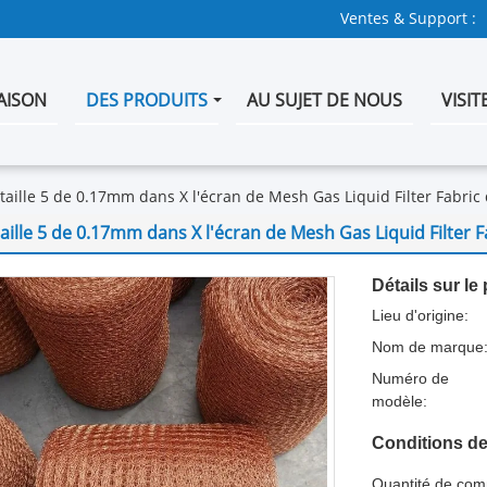
Ventes & Support :
AISON
DES PRODUITS
AU SUJET DE NOUS
VISIT
taille 5 de 0.17mm dans X l'écran de Mesh Gas Liquid Filter Fabric
taille 5 de 0.17mm dans X l'écran de Mesh Gas Liquid Filter F
Détails sur le 
Lieu d'origine:
Nom de marque
Numéro de
modèle:
Conditions de
Quantité de co