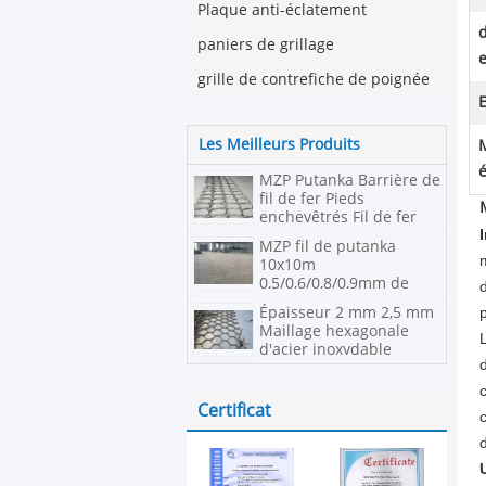
Plaque anti-éclatement
paniers de grillage
grille de contrefiche de poignée
E
Les Meilleurs Produits
MZP Putanka Barrière de
fil de fer Pieds
enchevêtrés Fil de fer
Obstacle peu visible
MZP fil de putanka
10x10m
0,5/0,6/0,8/0,9mm de
diamètre fil d'acier à
Épaisseur 2 mm 2,5 mm
haute traction réseau
Maillage hexagonale
d'acier inoxydable
réfractaire
Certificat
c