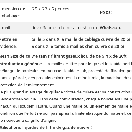
dimension de
6,5 x 6,3 x 5 pouces
Poids:
emballage:
-mail:
devin@industrialmetalmesh.com
Whatsapp:
Mettre en
taille 5 dans X la maille de câblage cuivre de 20 pi
évidence:
5 dans X le tamis à mailles d'en cuivre de 20 pi
Mesh Size de cuivre tamis filtrant gazeux liquide de 5in x de 20ft
Introduction générale
: La maille de filtre pour le gaz et le liquide sert
mélange de particules en mousse, liquide et air, procédé de filtration par 
dans le pétrole, des produits chimiques, la métallurgie, la machine, des
protection de l'environnement.
Le plus grand avantage du grillage tricoté de cuivre est sa construction
d'enclencher-boucle. Dans cette configuration, chaque boucle est une pa
chacun qui soutient l'autre. Quand une maille ou un élément de maille es
ondition que l'effort ne soit pas après la limite élastique du matériel, cet
de nouveau à sa grille d'origine.
Utilisations liquides de filtre de gaz de cuivre :