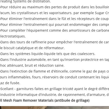
Treating Systems de distillation.
●Pour réduire au maximum des pertes de produit dans les bouilloires
Vacum, les crystalliseurs et les vaporisateurs. par exemple Sugar Cr
●Pour éliminer l'entraînement dans le fût et les récepteurs de coup
●Pour éliminer l'entraînement qui pourrait endommager des comp
●Pour compléter l'équipement comme des amortisseurs de carbone
électrostatiques.
●Dans des tours de raffinerie pour empêcher l'entraînement de car
de biscuit catalytique et de réformateur.
●Dans les systèmes liquide-liquide tels que des coalescers.
●Dans l'industrie automobile, en tant qu'insertion protectrice en t
choc atténuant, bruit et réduction saine.
●Dans l'extinction de flamme et d'étincelle, comme le gaz de pays cr
fours inflammables, fours, réservoirs de conduit contenant les liq
gaz de fusée.
●Scellant - garnitures faites en grillage tricoté ayant le degré diff
l'industrie informatique d'industrie, de rayonnement, d'armature, d
Fil Mesh Foam Remover Materials (antibuée de grillage)