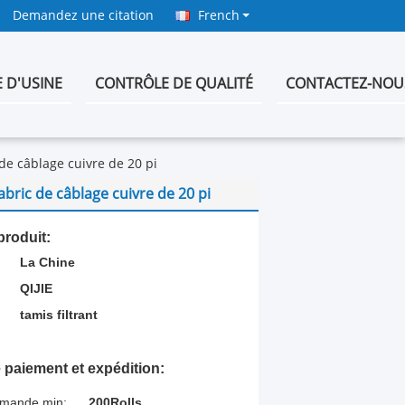
Demandez une citation
French
E D'USINE
CONTRÔLE DE QUALITÉ
CONTACTEZ-NOU
 de câblage cuivre de 20 pi
abric de câblage cuivre de 20 pi
produit:
La Chine
:
QIJIE
tamis filtrant
 paiement et expédition:
mmande min:
200Rolls