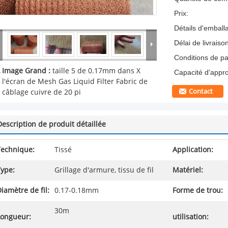
Prix:
Détails d'emball
Délai de livraiso
Conditions de p
Image Grand :
taille 5 de 0.17mm dans X
Capacité d'appr
l'écran de Mesh Gas Liquid Filter Fabric de
Contact
câblage cuivre de 20 pi
Description de produit détaillée
Technique:
Tissé
Application:
Type:
Grillage d'armure, tissu de fil
Matériel:
iamètre de fil:
0.17-0.18mm
Forme de trou:
30m
Longueur:
utilisation: