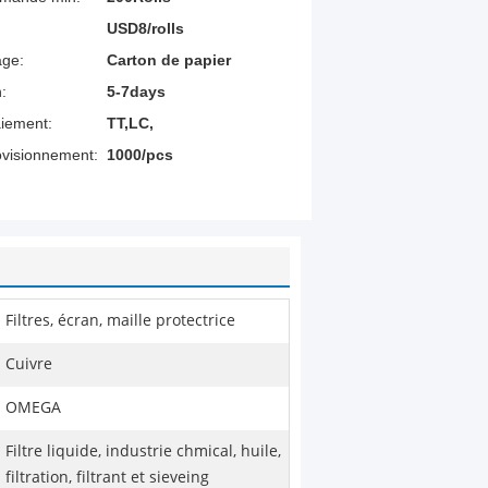
USD8/rolls
age:
Carton de papier
n:
5-7days
aiement:
TT,LC,
ovisionnement:
1000/pcs
Filtres, écran, maille protectrice
Cuivre
OMEGA
Filtre liquide, industrie chmical, huile,
filtration, filtrant et sieveing