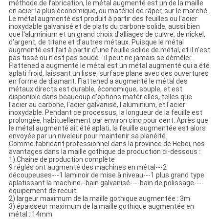
méthode de fabrication, le métal augmenté est un de la maille
en acier la plus économique, ou matériel de râper, sur le marché.
Le métal augmenté est produit à partir des feuilles ou l'acier
inoxydable galvanisé et de plats du carbone solide, aussi bien
que l'aluminium et un grand choix d'alliages de cuivre, de nickel,
d'argent, de titane et d'autres métaux. Puisque le métal
augmenté est fait à partir d'une feuille solide de métal, et il n'est
pas tissé ou n'est pas soudé - il peut ne jamais se démêler.
Flattened a augmenté le métal est un métal augmenté qui a été
aplati froid, laissant un lisse, surface plane avec des ouvertures
en forme de diamant. Flattened a augmenté le métal des
métaux directs est durable, économique, souple, et est
disponible dans beaucoup d'options matérielles, telles que
l'acier au carbone, l'acier galvanisé, l'aluminium, et l'acier
inoxydable. Pendant ce processus, la longueur de la feuille est
prolongée, habituellement par environ cinq pour cent. Après que
le métal augmenté ait été aplati, la feuille augmentée est alors
envoyée par un niveleur pour maintenir sa planéité.
Comme fabricant professionnel dans la province de Hebei, nos
avantages dans la maille gothique de production ci-dessous :
1) Chaîne de production complète
9 réglés ont augmenté des machines en métal---2
découpeuses---1 laminoir de mise à niveau---1 plus grand type
aplatissant la machine--bain galvanisé----bain de polissage----
équipement de recuit
2) largeur maximum de la maille gothique augmentée : 3m
3) épaisseur maximum de la maille gothique augmentée en
métal : 14mm