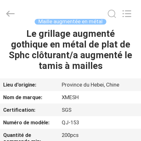
Hebei
Qijie
Wire
Mesh
MFG
Maille augmentée en métal
Co.,
Ltd.
All
Le grillage augmenté
MAISON
Rights
Reserved.
gothique en métal de plat de
DES
Sphc clôturant/a augmenté le
PRODUITS
tamis à mailles
AU
Lieu d'origine:
Province du Hebei, Chine
SUJET
Nom de marque:
XMESH
DE
Certification:
SGS
NOUS
Numéro de modèle:
QJ-153
VISITE
Quantité de
200pcs