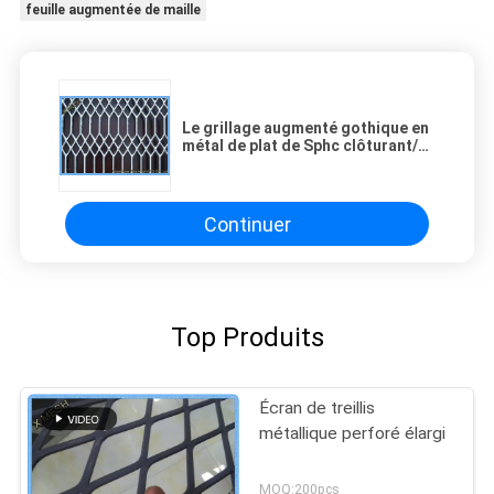
feuille augmentée de maille
Le grillage augmenté gothique en
métal de plat de Sphc clôturant/a
augmenté le tamis à mailles
Continuer
Top Produits
Écran de treillis
métallique perforé élargi
MOQ:200pcs