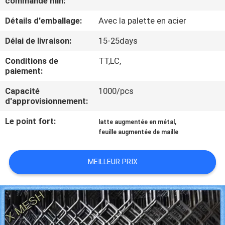
commande min:
D'USINE
Détails d'emballage:
Avec la palette en acier
CONTRÔLE
Délai de livraison:
15-25days
DE
Conditions de
TT,LC,
paiement:
QUALITÉ
Capacité
1000/pcs
d'approvisionnement:
CONTACTEZ-
Le point fort:
,
NOUS
latte augmentée en métal
feuille augmentée de maille
DEMANDEZ
MEILLEUR PRIX
UNE
CITATION
PLAN