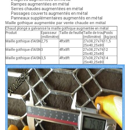
Rampes augmentées en métal
Serres chaudes augmentées en métal
Passages couverts augmentés en métal
Panneaux supplémentaires augmentés en métal
Maille gothique augmentée par vente chaude en métal
Chaud plongé a galvanisé la maille gothique augmentée en métal
Produit
Épaisseur
Taille de feuille
Taille de trou
Poids
(millimètre)
(millimètre)
(kg/pcs)
Maille gothique d'AISN
2,75
4ftx8ft
27x38,27x76
11,5
25x40,25x80
Maille gothique d'AISN
3
4ftx8ft
27x38,27x76
12
25x40,25x80
Maille gothique d'AISN
3,5
4ftx8ft
27x38,27x76
14
25x40,25x80