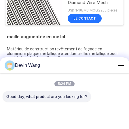
Diamond Wire Mesh
USD 1-10/M3 MOQ:≤200 pièces
LE CONTACT
maille augmentée en métal
Matériau de construction revêtement de façade en
aluminium plaque métallique étendue treillis métallique pour
couloir échafaudage d'escalier
Devin Wang
Écran de signal magnétique Maillage métallique de mise à la
terre Maillage de cuivre étendu
5:24 PM
Treillis métallique déployé décoratif personnalisé pour des
projets de construction élégants
Good day, what product are you looking for?
Catégories populaires
Tous
Maille Augmentée 
Treillis Métallique 