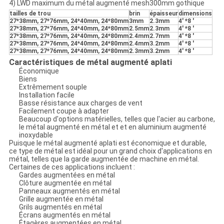
4) LWD maximum du métal augmenté mesh300mm gothique
tailles de trou
brin
épaisseur
dimensions
27*38mm, 27*76mm, 24*40mm, 24*80mm
3mm
2.3mm
4' *8 '
27*38mm, 27*76mm, 24*40mm, 24*80mm
2.5mm
2.3mm
4' *8 '
27*38mm, 27*76mm, 24*40mm, 24*80mm
2.4mm
2.7mm
4' *8 '
27*38mm, 27*76mm, 24*40mm, 24*80mm
2.4mm
3.2mm
4' *8 '
27*38mm, 27*76mm, 24*40mm, 24*80mm
2.3mm
3.2mm
4' *8 '
Caractéristiques de métal augmenté aplati
Économique
Biens
Extrêmement souple
Installation facile
Basse résistance aux charges de vent
Facilement coupe à adapter
Beaucoup d'options matérielles, telles que l'acier au carbone,
le métal augmenté en métal et et en aluminium augmenté
inoxydable
Puisque le métal augmenté aplati est économique et durable,
ce type de métal est idéal pour un grand choix d'applications en
métal, telles que la garde augmentée de machine en métal.
Certaines de ces applications incluent :
Gardes augmentées en métal
Clôture augmentée en métal
Panneaux augmentés en métal
Grille augmentée en métal
Grils augmentés en métal
Écrans augmentés en métal
Étagères augmentées en métal