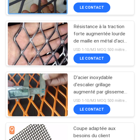
LE CONTACT
Résistance à la traction
forte augmentée lourde
de maille en métal d'acier
inoxydable
USD 1-10/M3 MOQ:500 mètres carrés
LE CONTACT
D'acier inoxydable
d'escalier grillage
augmenté par glissement
en métal non - facile à
USD 1-10/M3 MOQ:500 mètres carrés
installer
LE CONTACT
Coupe adaptée aux
besoins du client