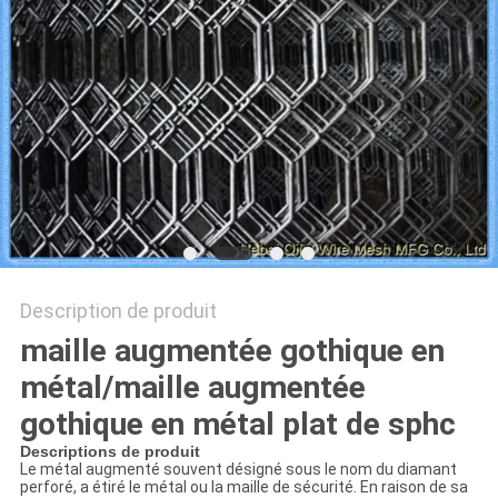
DU
SITE
PRIVACY
POLICY
Description de produit
maille augmentée gothique en
métal/maille augmentée
gothique en métal plat de sphc
Descriptions de produit
Le métal augmenté souvent désigné sous le nom du diamant
perforé, a étiré le métal ou la maille de sécurité. En raison de sa