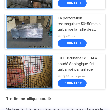
LE CONTACT
La perforation
rectangulaire 50*50mm a
galvanisé la taille des
feuilles 4.2*0.8 M de
MOQ:200pcs
maillage de soudure
LE CONTACT
1X1 l'industrie SS304 a
soudé écologique fini
galvanisé par grillage
MOQ:10 petits pains
LE CONTACT
Treillis métallique soudé
Maillage de fil de fer soudé en acier inoxydable à surface plate