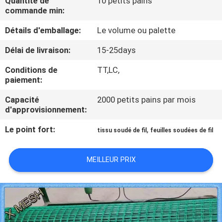
Quantité de
10 petits pains
D'USINE
commande min:
Détails d'emballage:
Le volume ou palette
CONTRÔLE
Délai de livraison:
15-25days
DE
Conditions de
TT,LC,
QUALITÉ
paiement:
Capacité
2000 petits pains par mois
CONTACTEZ-
d'approvisionnement:
NOUS
Le point fort:
,
tissu soudé de fil
feuilles soudées de fil
DEMANDEZ
MEILLEUR PRIX
UNE
CITATION
PLAN