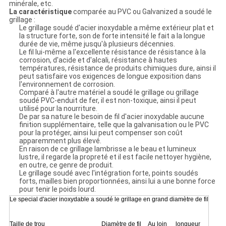
minérale, etc.
La caractéristique
comparée au PVC ou Galvanized a soudé le
grillage :
Le grillage soudé d'acier inoxydable a même extérieur plat et
la structure forte, son de forte intensité le fait a la longue
durée de vie, même jusqu'à plusieurs décennies.
Le fil lui-même a l'excellente résistance de résistance à la
corrosion, d'acide et d'alcali, résistance à hautes
températures, résistance de produits chimiques dure, ainsi il
peut satisfaire vos exigences de longue exposition dans
l'environnement de corrosion.
Comparé à l'autre matériel a soudé le grillage ou grillage
soudé PVC-enduit de fer, il est non-toxique, ainsi il peut
utilisé pour la nourriture.
De par sa nature le besoin de fil d'acier inoxydable aucune
finition supplémentaire, telle que la galvanisation ou le PVC
pour la protéger, ainsi lui peut compenser son coût
apparemment plus élevé.
En raison de ce grillage lambrisse a le beau et lumineux
lustre, il regarde la propreté et il est facile nettoyer hygiène,
en outre, ce genre de produit.
Le grillage soudé avec l'intégration forte, points soudés
forts, mailles bien proportionnées, ainsi lui a une bonne force
pour tenir le poids lourd.
Le special d'acier inoxydable a soudé le grillage en grand diamètre de fil
Taille de trou
Diamètre de fil
Au loin
longueur