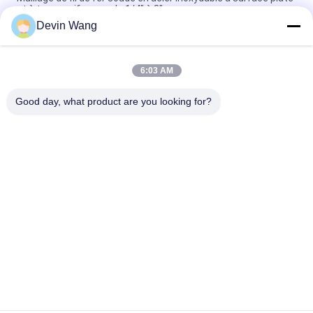
et à trous uniformes de 1/4" à 3"
Devin Wang
Maillage soudé en acier inoxydable pour une construction de
haute qualité
6:03 AM
Grillage soudé en acier inoxydable 304, maille de 1/2 pouce,
pour cages et rongeurs
Good day, what product are you looking for?
Catégories populaires
Tous
Maille Augmentée 
Treillis Métallique 
En Métal
Perforé
Machine À Treillis 
Grillage Métallique
Métallique
Maillage Temporaire 
Treillis Métallique 
Escrime
Soudé
Tissu De Clôture 
Panneaux De 
Pour Le Lien Chaîne
Barrière De Grillage