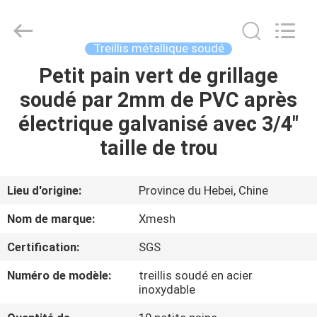
Hebei
Qijie
Wire
Mesh
MFG
Treillis métallique soudé
Co.,
Ltd.
All
Petit pain vert de grillage
MAISON
Rights
Reserved.
soudé par 2mm de PVC après
DES
électrique galvanisé avec 3/4"
PRODUITS
taille de trou
AU
Lieu d'origine:
Province du Hebei, Chine
SUJET
Nom de marque:
Xmesh
DE
Certification:
SGS
NOUS
Numéro de modèle:
treillis soudé en acier
inoxydable
VISITE