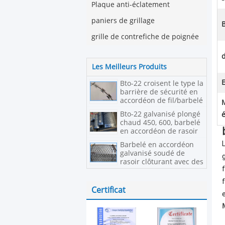
Plaque anti-éclatement
paniers de grillage
B
grille de contrefiche de poignée
Les Meilleurs Produits
E
Bto-22 croisent le type la
barrière de sécurité en
accordéon de fil/barbelé
de rasoir
Bto-22 galvanisé plongé
chaud 450, 600, barbelé
en accordéon de rasoir
Barbelé en accordéon
galvanisé soudé de
rasoir clôturant avec des
boucles
f
Certificat