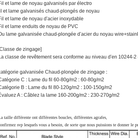
Fil et lame de noyau galvanisés par électro
fil et lame galvanisés chaud-plongés de noyau
Fil et lame de noyau d'acier inoxydable
Fil et lame enduits de noyau de PVC
Ou lame galvanisée chaud-plongée d'acier du noyau wire+stain
[Classe de zingage]
La classe de revêtement sera conforme au niveau d'en 10244-2 de
catégorie galvanisée Chaud-plongée de zingage :
Catégorie C : Lame du fil 60-80g/m2 : 60-80g/m2
Catégorie B : Lame du fil 80-120g/m2 : 100-150g/m2
Évaluez A : Câblez la lame 160-200g/m2 : 230-270g/m2
a taille différente ont différentes boucles, différentes agrafes,
onfirmez svp lesquels vous a besoin, de sorte que nous puissions te donner le p