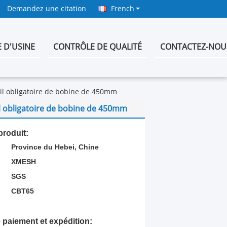
Demandez une citation
French
E D'USINE
CONTRÔLE DE QUALITÉ
CONTACTEZ-NOU
fil obligatoire de bobine de 450mm
il obligatoire de bobine de 450mm
produit:
Province du Hebei, Chine
:
XMESH
SGS
CBT65
 paiement et expédition: