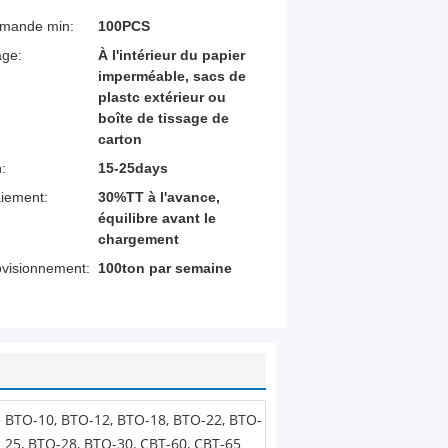
mmande min:
100PCS
age:
À l'intérieur du papier
imperméable, sacs de
plastc extérieur ou
boîte de tissage de
carton
n:
15-25days
aiement:
30%TT à l'avance,
équilibre avant le
chargement
ovisionnement:
100ton par semaine
BTO-10, BTO-12, BTO-18, BTO-22, BTO-
25, BTO-28, BTO-30, CBT-60, CBT-65