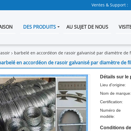
Ventes & Support :
AISON
DES PRODUITS
AU SUJET DE NOUS
VISIT
rasoir
barbelé en accordéon de rasoir galvanisé par diamètre de 
barbelé en accordéon de rasoir galvanisé par diamètre de f
Détails sur le 
Lieu d'origine:
Nom de marque
Certification:
Numéro de
modèle:
Conditions de