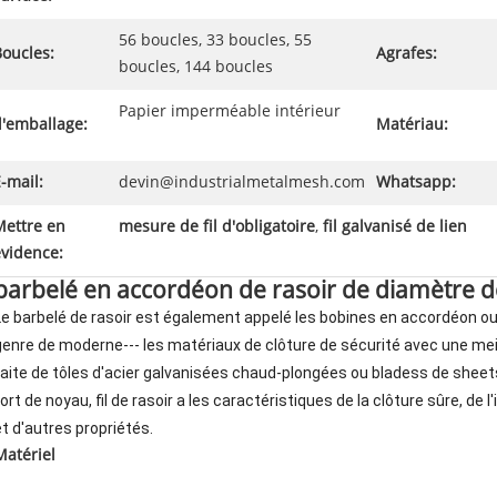
56 boucles, 33 boucles, 55
oucles:
Agrafes:
boucles, 144 boucles
Papier imperméable intérieur
d'emballage:
Matériau:
-mail:
devin@industrialmetalmesh.com
Whatsapp:
Mettre en
mesure de fil d'obligatoire
,
fil galvanisé de lien
évidence:
barbelé en accordéon de rasoir de diamètre
Le barbelé de rasoir est également appelé les bobines en accordéon ou l
genre de moderne--- les matériaux de clôture de sécurité avec une meil
faite de tôles d'acier galvanisées chaud-plongées ou bladess de sheets
ort de noyau, fil de rasoir a les caractéristiques de la clôture sûre, de l
et d'autres propriétés.
Matériel