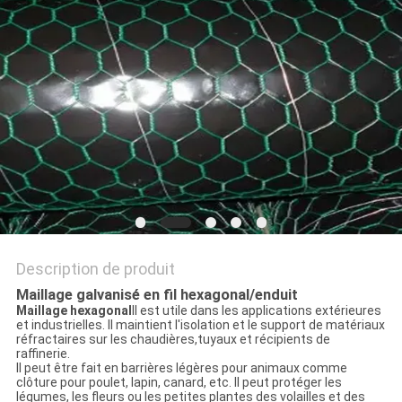
DU
SITE
PRIVACY
POLICY
Description de produit
Maillage galvanisé en fil hexagonal/enduit
Maillage hexagonal
Il est utile dans les applications extérieures
et industrielles. Il maintient l'isolation et le support de matériaux
réfractaires sur les chaudières,tuyaux et récipients de
raffinerie.
Il peut être fait en barrières légères pour animaux comme
clôture pour poulet, lapin, canard, etc. Il peut protéger les
légumes, les fleurs ou les petites plantes des volailles et des