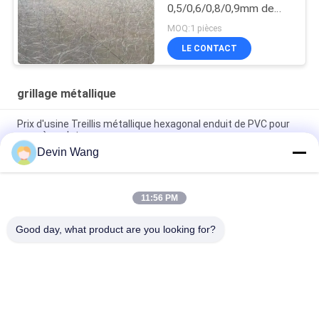
0,5/0,6/0,8/0,9mm de
diamètre fil d'acier à
MOQ:1 pièces
haute traction réseau
LE CONTACT
grillage métallique
Prix d'usine Treillis métallique hexagonal enduit de PVC pour
cage à poulet
Devin Wang
Réseau de protection hexagonale en acier galvanisé solide,
multi-fonctionnel, filet de cage soudé pour animaux
11:56 PM
Obstacle à faible visibilité en acier de 10 m de périmètre MZP-
52 pour les applications de sécurité
Good day, what product are you looking for?
Catégories populaires
Tous
Maille Augmentée 
Treillis Métallique 
En Métal
Perforé