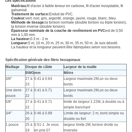
Les spécifications
Matériau:
fil d'acier à faible teneur en carbone, fil d'acier inoxydable, fil
galvanisé.
Traitement de surface:
Enduit de PVC.
Couleur:
vert, noir, gris, argenté, orange, jaune, rouge, blanc, bleu.
Méthode de tissage:
la torsion normale (double torsion ou triple torsion),
la torsion inverse (double torsion).
Épaisseur nominale de la couche de revêtement en PVC
est de 0,50
mm à 1,00 mm.
La hauteur:
0.3 m - 2 m
Longueur:
5 m, 10 m, 20 m, 25 m, 30 m, 35 m, 50 m. Je suis désolé.
La hauteur et la longueur peuvent être fabriquées selon vos besoins.
Spécification générale des filets hexagonaux
Maillage
Disque de câble
Largeur de la maille
BWG
mm
Mètre
3/8"
27 à
0.41 à 0.64
Largeur maximale:2M,un ou deux
23
bords
Une demi-
27 à
0.41 à 0.71
Largeur maximale:2M,un ou deux
pouce.
22
bords
5/8"
27 à
0.41 à 0.71
limite de largeur:1.22M, à double ou à
22
simple tranchant
3/4"
26 à
0.46 à 0.89
Limite de largeur: 2 m, bord simple ou
20
double ou fort
1 pouce
25 à
0.51-1. Je vous
largeur limite:2M, torsion droite ou
19
en prie.07
inversée