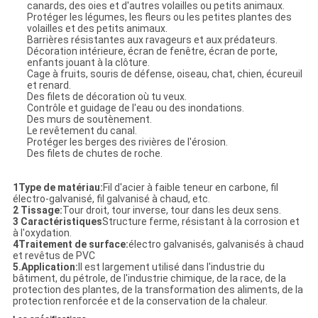
canards, des oies et d'autres volailles ou petits animaux.
Protéger les légumes, les fleurs ou les petites plantes des
volailles et des petits animaux.
Barrières résistantes aux ravageurs et aux prédateurs.
Décoration intérieure, écran de fenêtre, écran de porte,
enfants jouant à la clôture.
Cage à fruits, souris de défense, oiseau, chat, chien, écureuil
et renard.
Des filets de décoration où tu veux.
Contrôle et guidage de l'eau ou des inondations.
Des murs de soutènement.
Le revêtement du canal.
Protéger les berges des rivières de l'érosion.
Des filets de chutes de roche.
1Type de matériau:
Fil d'acier à faible teneur en carbone, fil
électro-galvanisé, fil galvanisé à chaud, etc.
2 Tissage:
Tour droit, tour inverse, tour dans les deux sens.
3 Caractéristiques
Structure ferme, résistant à la corrosion et
à l'oxydation.
4Traitement de surface:
électro galvanisés, galvanisés à chaud
et revêtus de PVC
5.Application:
Il est largement utilisé dans l'industrie du
bâtiment, du pétrole, de l'industrie chimique, de la race, de la
protection des plantes, de la transformation des aliments, de la
protection renforcée et de la conservation de la chaleur.