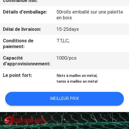
commande min:
D'USINE
Détails d'emballage:
50rolls emballé sur une palette
en bois
CONTRÔLE
Délai de livraison:
15-25days
DE
Conditions de
TT,LC,
QUALITÉ
paiement:
Capacité
1000/pcs
CONTACTEZ-
d'approvisionnement:
NOUS
Le point fort:
,
filets à mailles en métal
tamis à mailles en métal
DEMANDEZ
UNE
MEILLEUR PRIX
CITATION
PLAN