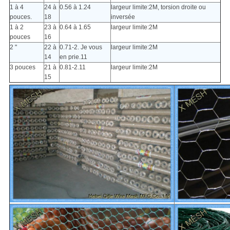
1 à 4
24 à
0.56 à 1.24
largeur limite:2M, torsion droite ou
pouces.
18
inversée
1 à 2
23 à
0.64 à 1.65
largeur limite:2M
pouces
16
2 "
22 à
0.71-2. Je vous
largeur limite:2M
14
en prie.11
3 pouces
21 à
0.81-2.11
largeur limite:2M
15