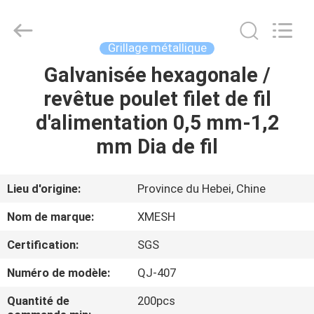
Hebei
Qijie
Wire
Mesh
MFG
Grillage métallique
Co.,
Ltd.
All
Galvanisée hexagonale /
MAISON
Rights
Reserved.
revêtue poulet filet de fil
DES
d'alimentation 0,5 mm-1,2
PRODUITS
mm Dia de fil
AU
Lieu d'origine:
Province du Hebei, Chine
SUJET
Nom de marque:
XMESH
DE
Certification:
SGS
NOUS
Numéro de modèle:
QJ-407
VISITE
Quantité de
200pcs