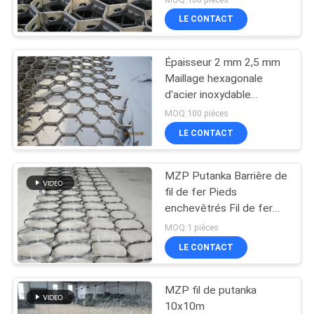
LE CONTACT
Épaisseur 2 mm 2,5 mm
Maillage hexagonale
d'acier inoxydable
réfractaire
MOQ:100 pièces
LE CONTACT
MZP Putanka Barrière de
fil de fer Pieds
enchevêtrés Fil de fer
Obstacle peu visible
MOQ:1 pièces
LE CONTACT
MZP fil de putanka
10x10m