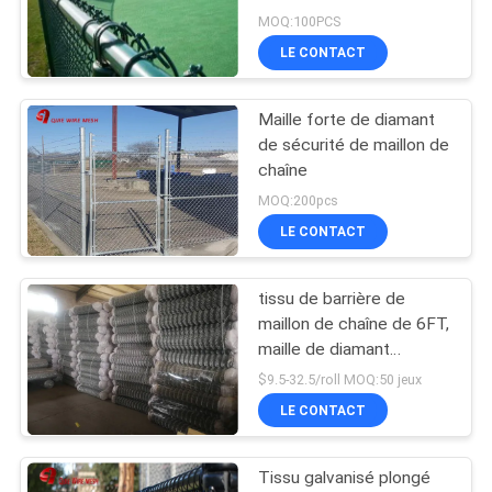
MOQ:100PCS
LE CONTACT
Maille forte de diamant
de sécurité de maillon de
chaîne
MOQ:200pcs
LE CONTACT
tissu de barrière de
maillon de chaîne de 6FT,
maille de diamant
clôturant le fil à faible
$9.5-32.5/roll MOQ:50 jeux
teneur en carbone de fer
LE CONTACT
Tissu galvanisé plongé