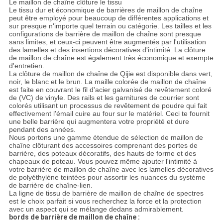
Le maillon de chaîne clôture le tissu
Le tissu dur et économique de barrières de maillon de chaîne
peut être employé pour beaucoup de différentes applications et
sur presque n'importe quel terrain ou catégorie. Les tailles et les
configurations de barrière de maillon de chaîne sont presque
sans limites, et ceux-ci peuvent être augmentés par l'utilisation
des lamelles et des insertions décoratives d'intimité. La clôture
de maillon de chaîne est également très économique et exempte
d'entretien.
La clôture de maillon de chaîne de Qijie est disponible dans vert,
noir, le blanc et le brun. La maille colorée de maillon de chaîne
est faite en couvrant le fil d'acier galvanisé de revêtement coloré
de (VC) de vinyle. Des rails et les garnitures de courrier sont
colorés utilisant un processus de revêtement de poudre qui fait
effectivement l'émail cuire au four sur le matériel. Ceci te fournit
une belle barrière qui augmentera votre propriété et dure
pendant des années.
Nous portons une gamme étendue de sélection de maillon de
chaîne clôturant des accessoires comprenant des portes de
barrière, des poteaux décoratifs, des hauts de forme et des
chapeaux de poteau. Vous pouvez même ajouter l'intimité à
votre barrière de maillon de chaîne avec les lamelles décoratives
de polyéthylène teintées pour assortir les nuances du système
de barrière de chaîne-lien.
La ligne de tissu de barrière de maillon de chaîne de spectres
est le choix parfait si vous recherchez la force et la protection
avec un aspect qui se mélange dedans admirablement.
bords de barrière de maillon de chaîne :