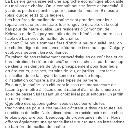
La barrière galvanisée est une approche économique abordable
au maillon de chaîne. On le connaît pour sa force et longévité. Il
y a deux poids disponibles pour choisir de : mesure 9 mesure
(plus lourde) et 11 (plus légère).
Les barrières de maillon de chaîne sont grandes pour leur
réparation et entretien facile, leur longévité durable, et le coût
bas pour de haute qualité. Les résidents d'Edmonton, de
Kelowna et de Calgary sont sûrs de tirer bénéfice de notre tissu
fiable de barrières de maillon de chaîne.
Ici chez Qijie nous sommes fiers d'offrir la haute qualité, maillon
de chaîne digne de confiance clôturant le tissu au lequel Calgary
et abords peuvent faire confiance.
En raison de ses relativement caractéristiques de coût bas et de
bas-entretien, la clôture de chaîne-lien est choisie par beaucoup
de clients résidentiels de Qijie, principalement pour fixer leurs
arrière-cours, piscines, terrains de jeu, et jardins. Il est facile
d'installer, de ce fait ayant besoin de moins de temps
d'installation comparé à d'autres types de barrière.
En outre, le chaîne-lien clôturant le tissu est manufacturé de
façon à permettre à l'écoulement naturel d'air et de lumière du
soleil de passer, lui faisant un choix idéal pour entourer un jardin
ou une pelouse.
Qijie offre des options galvanisées et couleur-enduites
traditionnelles pour le chaîne-lien clôturant le tissu de toutes les
conditions de taille. Notre discrimination raciale noire est le choix
le plus populaire pour beaucoup de propriétaires intuitifs. Nous
offrons également une garantie limitée sur toutes les installations
de barrière de maillon de chaîne.