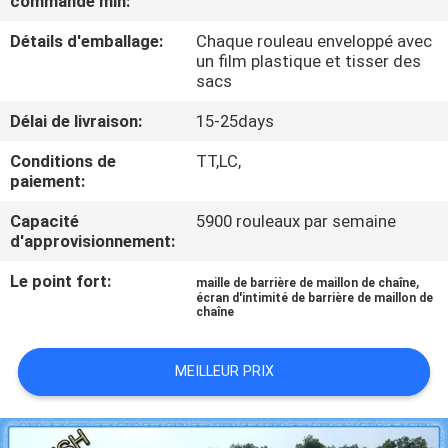
commande min:
D'USINE
Détails d'emballage:
Chaque rouleau enveloppé avec
un film plastique et tisser des
CONTRÔLE
sacs
DE
Délai de livraison:
15-25days
QUALITÉ
Conditions de
TT,LC,
paiement:
CONTACTEZ-
Capacité
5900 rouleaux par semaine
d'approvisionnement:
NOUS
Le point fort:
,
maille de barrière de maillon de chaîne
écran d'intimité de barrière de maillon de
DEMANDEZ
chaîne
UNE
MEILLEUR PRIX
CITATION
PLAN