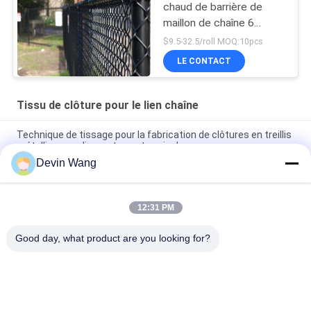
chaud de barrière de
maillon de chaîne 6
mesure de la couleur
$9.5-32.5/roll MOQ:10pcs
verte 9 de pied
LE CONTACT
Tissu de clôture pour le lien chaîne
Technique de tissage pour la fabrication de clôtures en treillis
métallique en diamant pour terrain de
jeux/jardin/parc/clôtures résidentielles
Devin Wang
Produits de clôture de terrain de tennis galvanisés
12:31 PM
Fermeture à chaîne en PVC revêtue en poudre en gros et
personnalisée
Good day, what product are you looking for?
Catégories populaires
Tous
Maille Augmentée 
Treillis Métallique 