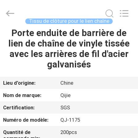
Hebei
Qijie
Wire
Mesh
MFG
Tissu de clôture pour le lien chaîne
Co.,
Ltd.
All
Porte enduite de barrière de
MAISON
Rights
Reserved.
lien de chaîne de vinyle tissée
DES
avec les arrières de fil d'acier
PRODUITS
galvanisés
AU
Lieu d'origine:
Chine
SUJET
Nom de marque:
Qijie
DE
Certification:
SGS
NOUS
Numéro de modèle:
QJ-1175
VISITE
Quantité de
200pcs