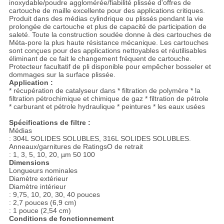
inoxydable/poudre agglomérée/fiabilité plissée d'offres de
cartouche de maille excellente pour des applications critiques.
Produit dans des médias cylindrique ou plissés pendant la vie
prolongée de cartouche et plus de capacité de participation de
saleté. Toute la construction soudée donne à des cartouches de
Méta-pore la plus haute résistance mécanique. Les cartouches
sont conçues pour des applications nettoyables et réutilisables
éliminant de ce fait le changement fréquent de cartouche.
Protecteur facultatif de pli disponible pour empêcher bosseler et
dommages sur la surface plissée.
Application :
* récupération de catalyseur dans * filtration de polymère * la
filtration pétrochimique et chimique de gaz * filtration de pétrole
* carburant et pétrole hydraulique * peintures * les eaux usées
Spécifications de filtre :
Médias
: 304L SOLIDES SOLUBLES, 316L SOLIDES SOLUBLES.
Anneaux/garnitures de RatingsO de retrait
: 1, 3, 5, 10, 20, µm 50 100
Dimensions
Longueurs nominales
Diamètre extérieur
Diamètre intérieur
: 9,75, 10, 20, 30, 40 pouces
: 2,7 pouces (6,9 cm)
: 1 pouce (2,54 cm)
Conditions de fonctionnement