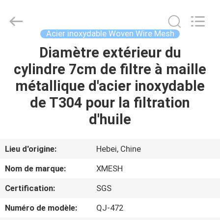
Hebei
Qijie
Wire
Mesh
MFG
Acier inoxydable Woven Wire Mesh
Co.,
Ltd.
All
Diamètre extérieur du
MAISON
Rights
Reserved.
cylindre 7cm de filtre à maille
DES
métallique d'acier inoxydable
PRODUITS
de T304 pour la filtration
d'huile
AU
SUJET
Lieu d'origine:
Hebei, Chine
DE
Nom de marque:
XMESH
NOUS
Certification:
SGS
Numéro de modèle:
QJ-472
VISITE