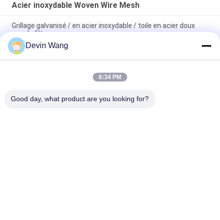
Acier inoxydable Woven Wire Mesh
Grillage galvanisé / en acier inoxydable / toile en acier doux
pour le filtrage
Devin Wang
Grille métallique de haute qualité en acier inoxydable pour
filtre, tamis en fil d'acier inoxydable pour filtre à eau
6:34 PM
20/40/60 Maillage en acier tissé Net de fil d'acier inoxydable
de haute qualité
Good day, what product are you looking for?
Catégories populaires
Tous
Maille Augmentée 
Treillis Métallique 
En Métal
Perforé
Machine À Treillis 
Grillage Métallique
Métallique
Maillage Temporaire 
Treillis Métallique 
Escrime
Soudé