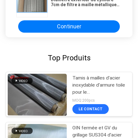
7cm de filtre à maille métallique
d'acier inoxydable de T304 pour la
filtration d'huile
Continuer
Top Produits
Tamis à mailles d'acier
inoxydable d'armure toile
pour le
filtre/tamis/pharmaceutiques
MOQ:200pcs
LE CONTACT
OIN fermée et GV du
grillage SUS304 d'acier