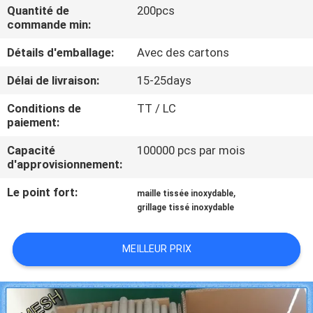
D'USINE
Quantité de
200pcs
commande min:
Détails d'emballage:
Avec des cartons
CONTRÔLE
DE
Délai de livraison:
15-25days
QUALITÉ
Conditions de
TT / LC
paiement:
CONTACTEZ-
Capacité
100000 pcs par mois
d'approvisionnement:
NOUS
Le point fort:
,
maille tissée inoxydable
grillage tissé inoxydable
DEMANDEZ
UNE
MEILLEUR PRIX
CITATION
PLAN