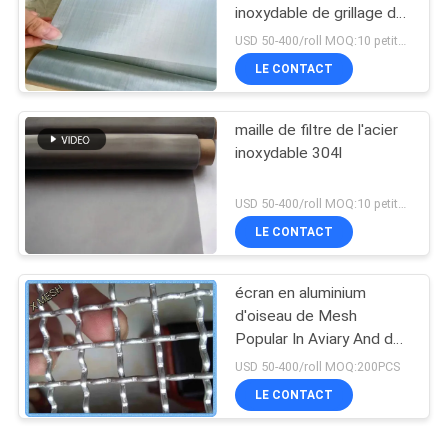
inoxydable de grillage du
bord solides solubles
USD 50-400/roll MOQ:10 petits pains
LE CONTACT
maille de filtre de l'acier
inoxydable 304l
USD 50-400/roll MOQ:10 petits pains
LE CONTACT
écran en aluminium
d'oiseau de Mesh
Popular In Aviary And de
fil du diamètre T6061 de
USD 50-400/roll MOQ:200PCS
2.0mm
LE CONTACT