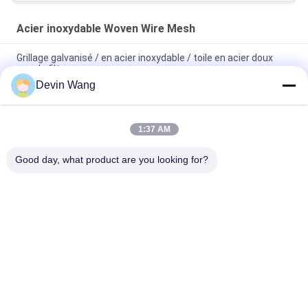
Acier inoxydable Woven Wire Mesh
Grillage galvanisé / en acier inoxydable / toile en acier doux
pour le filtrage
Devin Wang
Grille métallique de haute qualité en acier inoxydable pour
filtre, tamis en fil d'acier inoxydable pour filtre à eau
1:37 AM
20/40/60 Maillage en acier tissé Net de fil d'acier inoxydable
de haute qualité
Good day, what product are you looking for?
Catégories populaires
Tous
Maille Augmentée 
Treillis Métallique 
En Métal
Perforé
Machine À Treillis 
Grillage Métallique
Métallique