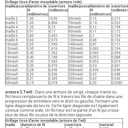
Grillage tissé d'acier inoxydable (armure toile)
maille/pouce
diamètre de
ouverture
maille/pouce
diamètre de
ouverture
fil
(millimètre)
fil
(millimètr
(millimètres)
(millimètres)
maille 2
1,80
10,90
60mesh
0,15
0,273
maille 3
1,60
6,866
70mesh
0,14
0,223
maille 4
1,20
5,15
80mesh
0,12
0,198
maille 5
0,91
4,17
90mesh
0,11
0,172
maille 6
0,80
3,433
100mesh
0,1
0,154
maille 8
0,60
2,575
120mesh
0,08
0,132
10mesh
0,55
1,990
140mesh
0,07
0,111
12mesh
0,50
1,616
150mesh
0,065
0,104
14mesh
0,45
1,362
160mesh
0,065
0,094
16mesh
0,40
1,188
180mesh
0,053
0,088
18mesh
0,35
1,060
200mesh
0,053
0,074
20mesh
0,30
0,970
250mesh
0,04
0,061
26mesh
0,28
0,696
300mesh
0,035
0,049
30mesh
0,25
0,596
325mesh
0,03
0,048
40mesh
0,21
0,425
350mesh
0,03
0,042
50mesh
0,19
0,318
400mesh
0,25
0,0385
armure 2.Twill :
Dans une armure de sergé, chaque trame ou
flotteurs remplissants de fil à travers les fils de chaîne dans une
progression de entrelace vers le droit ou gauche, formant une
ligne diagonale distincte. Cette ligne diagonale est également
connue comme wale. Un flotteur est la partie d'un fil qui croise
plus de deux fils ou plus de la direction opposée.
Grillage tissé d'acier inoxydable (armure de Twil)
maille
diamètre de fil
ouverture
matériel