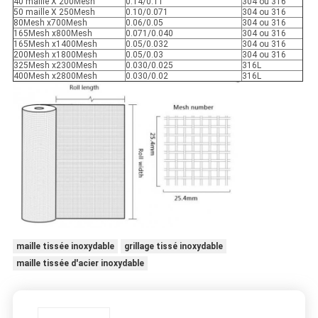
40 maille X 200Mesh
0.14/0.11
304 ou 316
50 maille X 250Mesh
0.10/0.071
304 ou 316
80Mesh x700Mesh
0.06/0.05
304 ou 316
165Mesh x800Mesh
0.071/0.040
304 ou 316
165Mesh x1400Mesh
0.05/0.032
304 ou 316
200Mesh x1800Mesh
0.05/0.03
304 ou 316
325Mesh x2300Mesh
0.030/0.025
316L
400Mesh x2800Mesh
0.030/0.02
316L
maille tissée inoxydable
grillage tissé inoxydable
maille tissée d'acier inoxydable