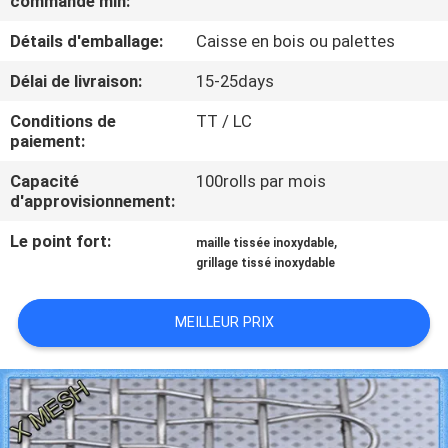
commande min:
D'USINE
Détails d'emballage:
Caisse en bois ou palettes
CONTRÔLE
Délai de livraison:
15-25days
DE
Conditions de
TT / LC
paiement:
QUALITÉ
Capacité
100rolls par mois
d'approvisionnement:
CONTACTEZ-
Le point fort:
,
NOUS
maille tissée inoxydable
grillage tissé inoxydable
DEMANDEZ
MEILLEUR PRIX
UNE
CITATION
PLAN