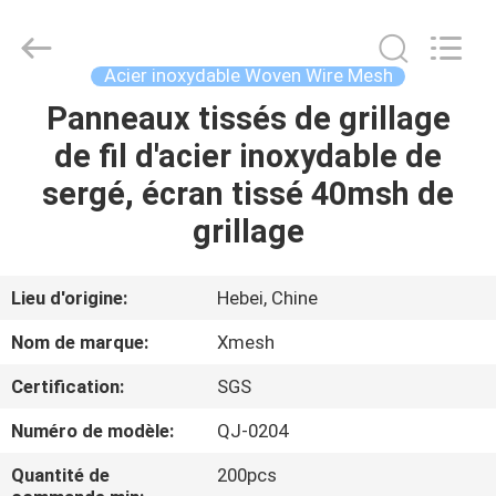
Hebei
Qijie
Wire
Mesh
MFG
Acier inoxydable Woven Wire Mesh
Co.,
Ltd.
All
Panneaux tissés de grillage
MAISON
Rights
Reserved.
de fil d'acier inoxydable de
DES
sergé, écran tissé 40msh de
PRODUITS
grillage
AU
Lieu d'origine:
Hebei, Chine
SUJET
Nom de marque:
Xmesh
DE
Certification:
SGS
NOUS
Numéro de modèle:
QJ-0204
VISITE
Quantité de
200pcs