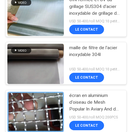
grillage SUS304 d'acier
inoxydable de grillage du
bord solides solubles
USD 50-400/roll MOQ:10 petits pains
LE CONTACT
maille de filtre de l'acier
inoxydable 304l
USD 50-400/roll MOQ:10 petits pains
LE CONTACT
écran en aluminium
d'oiseau de Mesh
Popular In Aviary And de
fil du diamètre T6061 de
USD 50-400/roll MOQ:200PCS
2.0mm
LE CONTACT