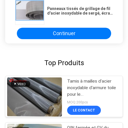
Panneaux tissés de grillage de fil
d'acier inoxydable de sergé, écran
tissé 40msh de grillage
Continuer
Top Produits
Tamis à mailles d'acier
inoxydable d'armure toile
pour le
filtre/tamis/pharmaceutiques
MOQ:200pcs
LE CONTACT
OIN fermée et GV du