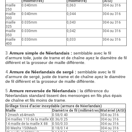
(millimètres)
(millimètre)
(AISI)
maille
0.040mm
0,063
304 ou 316
250
maille
0.040mm
0,044
304 ou 316
300
maille
0.035mm
0,043
304 ou 316
325
maille
0.030mm
0,042
304 ou 316
350
maille
0.030mm
0,033
304 ou 316
400
3.
Armure simple de Néerlandais :
semblable avec le fil
d'armure toile, juste de trame et de chaîne ayez le diamètre de fil
différent et la grosseur de maille différente.
4.
Armure de Néerlandais de sergé :
semblable avec le fil
d'armure de sergé, juste de trame et de chaîne ayez le diamètre
de fil différent et la grosseur de maille différente.
5.
Armure renversée de Néerlandais :
la différence du
Néerlandais standard tissent des mensonges en fils plus épais
de chaîne et fils moins de trame.
Grillage tissé d'acier inoxydable (armure de Néerlandais)
Maille
Diamètre de fil (millimètres)
Matériel (AISI)
12mesh x64mesh
0.58/0.40
304 ou 316
24 mailles 110 de la maille X
0.36/0.25
304 ou 316
14 maille de la maille X 88
0.50/0.33
304 ou 316
30 Meshx 150Mesh
0.18/0.14
304 ou 316